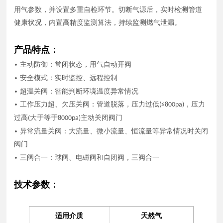
用气参数，并设置多重自检环节。切断气源后，实时检测管道
健康状况，内置高精度监测算法，持续监测燃气泄漏。
产品特点：
•
主动防御
：
常闭状态，用气自动开阀
•
安全模式
：
实时监控、远程控制
•
超温关阀
：
智能判断环境温度异常情况
•
工作压力超、欠压关阀
：
管道脱落，压力过低
，压力
(≤800pa)
过高
大于等于
主动关闭阀门
(
8000pa)
•
异常流量关阀
：
大流量、微小流量、恒流量等异常情况时关闭
阀门
•
三阀合一
：
球阀、电磁阀和自闭阀，三阀合一
技术参数：
适用介质
天然气