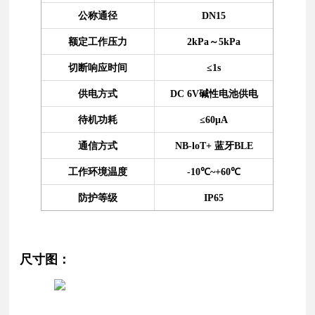
公称通径
DN15
额定工作压力
2kPa～5kPa
切断响应时间
≤1s
供电方式
DC 6V碱性电池供电
待机功耗
≤60μA
通信方式
NB-loT+ 蓝牙BLE
工作环境温度
-10℃~+60℃
防护等级
IP65
尺寸图：