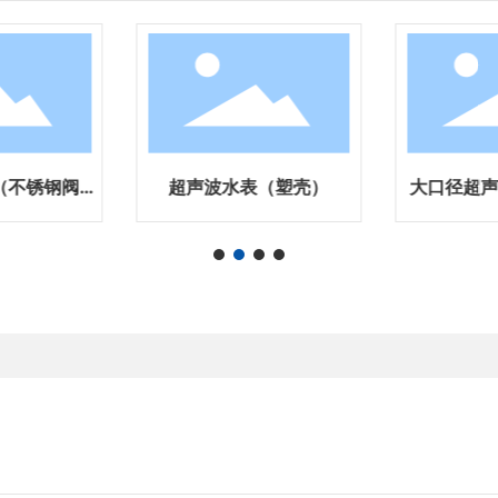
（不锈钢阀
超声波水表（塑壳）
大口径超
）
钢、